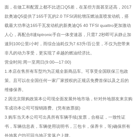
面，在做工和配置上都不比进口Q5差，在某些方面甚至还高，2017
款奥迪Q5提供了165千瓦的2.0 TFSI涡轮增压燃油直喷发动机，搭
载最大功率达165千瓦发动机的新奥迪Q5 40 TFSI quattro更加激动
人心，再配合8速tiptronic手自一体变速器，只需7.2秒即可从静止加
速到100公里/小时，而综合油耗仅为7.63升/百公里，不仅为您带来
非凡的动力享受，更实现了卓越的燃油经济比。
营业时间:周一至周日(9:00—17:00)
1.本店在售所有车型均为正规全新商品车。可享受全国联保三包政
策。且可以在全国任何一家厂家授权的正规店免费首保以及之后的
维修保养。
2.因北京限购政策本公司现全面发展外地市场，针对外地朋友来京购
车成功本公司可报销路费。(凭有效票据)
3.购车当天本公司可出具所有车辆手续(发票，合格证，一致性证
书，车辆信息表，车辆使用说明书，三包卡，保养卡，等)确保所有
外地客户均可回当地正常落户上牌。