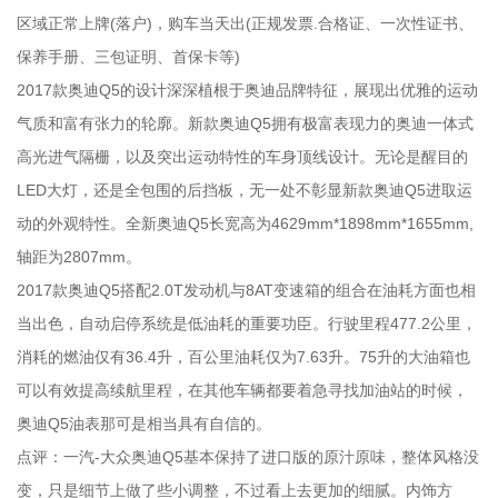
区域正常上牌(落户)，购车当天出(正规发票.合格证、一次性证书、
保养手册、三包证明、首保卡等)
2017款奥迪Q5的设计深深植根于奥迪品牌特征，展现出优雅的运动
气质和富有张力的轮廓。新款奥迪Q5拥有极富表现力的奥迪一体式
高光进气隔栅，以及突出运动特性的车身顶线设计。无论是醒目的
LED大灯，还是全包围的后挡板，无一处不彰显新款奥迪Q5进取运
动的外观特性。全新奥迪Q5长宽高为4629mm*1898mm*1655mm,
轴距为2807mm。
2017款奥迪Q5搭配2.0T发动机与8AT变速箱的组合在油耗方面也相
当出色，自动启停系统是低油耗的重要功臣。行驶里程477.2公里，
消耗的燃油仅有36.4升，百公里油耗仅为7.63升。75升的大油箱也
可以有效提高续航里程，在其他车辆都要着急寻找加油站的时候，
奥迪Q5油表那可是相当具有自信的。
点评：一汽-大众奥迪Q5基本保持了进口版的原汁原味，整体风格没
变，只是细节上做了些小调整，不过看上去更加的细腻。内饰方