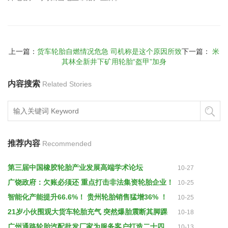
上一篇：
货车轮胎自燃情况危急 司机称是这个原因所致
下一篇：
米
其林全新井下矿用轮胎“盔甲”加身
内容搜索
Related Stories
推荐内容
Recommended
第三届中国橡胶轮胎产业发展高端学术论坛
10-27
广饶政府：欠账必须还 重点打击非法集资轮胎企业！
10-25
智能化产能提升66.6%！ 贵州轮胎销售猛增36% ！
10-25
21岁小伙围观大货车轮胎充气 突然爆胎震断其脚踝
10-18
广州通路轮胎汽配批发厂家为服务客户打造二十四小时售后团队
10-13