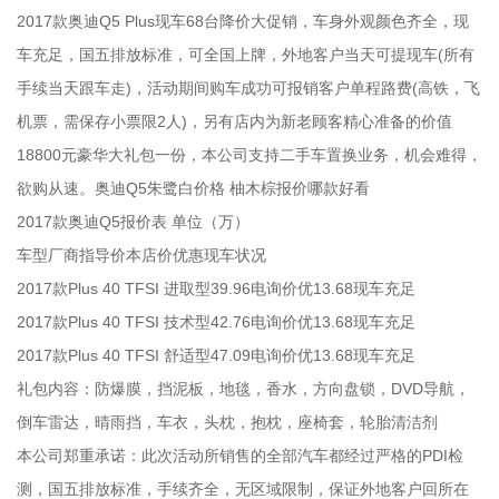
2017款奥迪Q5 Plus现车68台降价大促销，车身外观颜色齐全，现
车充足，国五排放标准，可全国上牌，外地客户当天可提现车(所有
手续当天跟车走)，活动期间购车成功可报销客户单程路费(高铁，飞
机票，需保存小票限2人)，另有店内为新老顾客精心准备的价值
18800元豪华大礼包一份，本公司支持二手车置换业务，机会难得，
欲购从速。奥迪Q5朱鹭白价格 柚木棕报价哪款好看
2017款奥迪Q5报价表 单位（万）
车型厂商指导价本店价优惠现车状况
2017款Plus 40 TFSI 进取型39.96电询价优13.68现车充足
2017款Plus 40 TFSI 技术型42.76电询价优13.68现车充足
2017款Plus 40 TFSI 舒适型47.09电询价优13.68现车充足
礼包内容：防爆膜，挡泥板，地毯，香水，方向盘锁，DVD导航，
倒车雷达，晴雨挡，车衣，头枕，抱枕，座椅套，轮胎清洁剂
本公司郑重承诺：此次活动所销售的全部汽车都经过严格的PDI检
测，国五排放标准，手续齐全，无区域限制，保证外地客户回所在