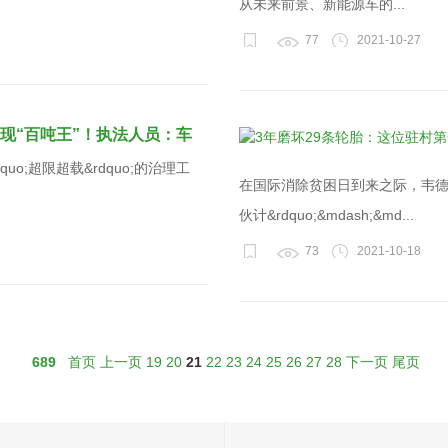
从未来前景、新能源车的...
77
2021-10-27
现“百吨王”！执法人员：车
o;超限超载&rdquo;的治理工
在国际消除贫困日到来之际，韦德王
伙计&rdquo;&mdash;&md...
73
2021-10-18
689
首页
上一页
19
20
21
22
23
24
25
26
27
28
下一页
尾页