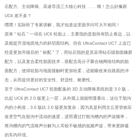
石配方、主动降噪、高速导流三大核心科技 …… 咦！怎么好像跟
UC6 差不多？
嘿嘿！实际听了专家讲解，我才知道这里面学问可大不相同！
原来 " 钻石 " 一词在 UC6 轮胎上，主要指的是胎块有防止卷边，以
及能提升湿地抓地力的斜切面结构。但在 UltraContact UC7 上这已
经是更加升级后的 " 标配 " 了，而钻石指的是其采用钻石级胎面橡胶
配方，以及复合柔性胎面技术，搭配含高分子聚合物网络结构的胎
面配方，使得轮胎与地面接触时更加轻柔，还能吸收来自路面的冲
击，从而提供更好的安全性、舒适性、耐磨性。
至于 UltraContact UC7 轮胎配备的 3D 主动降噪系统则是 3.0 版，
比起 UC6 的 2.0 版更上一层，从外观上就能明显看出，这位于胎沟
内的小构造，3.0 版比 2.0 版更加复杂，因为其是利用文丘里管效应
改变空气在胎沟中流动的速度，进而通过打散沟槽内的声波频率，
将沟槽内的气流噪声分解为人耳较不敏感的低频声波，带来更静谧
的车内环境。