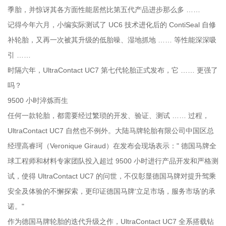
季胎，并惊讶其各方面性能居然比第五代产品进步那么多 ……
记得今年六月，小编实际测试了 UC6 技术进化后的 ContiSeal 自修
补轮胎，又再一次被其升级的低胎噪、湿地抓地 …… 等性能深深吸
引 ……
时隔六年，UltraContact UC7 第七代轮胎正式发布，它 …… 更强了
吗？
9500 小时淬炼而生
任何一款轮胎，都需要经过繁琐的开发、验证、测试 …… 过程，
UltraContact UC7 自然也不例外。大陆马牌轮胎有限公司中国区总
经理高睿珂（Veronique Giraud）在发布会现场表示：" 德国马牌全
球工程师和材料专家团队投入超过 9500 小时进行产品开发和严格测
试，使得 UltraContact UC7 的问世，不仅彰显德国马牌对提升驾乘
安全及体验的不懈探索，更印证德国马牌‘立足市场，服务市场’的承
诺。"
作为德国马牌轮胎的迭代升级之作，UltraContact UC7 全系搭载钻