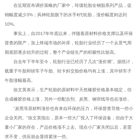
在近期宣布调价策略的厂家中，玲珑轮胎全钢胎系列产品，促
销幅度减少3%；风神轮胎旗下的水手Ⅱ代轮胎，涨价幅度则达到
10%。
事实上，自2017年年底以来，伴随着原材料价格支撑以及环保
督查的限产，加上终端市场的补库，轮胎行业经历了一个从景气周
期底部逐步抬升的过程，整个产业链生产的积极性比较高。
自去年下半年至今，轮胎行业已经历了几次“涨价潮”。据统计，
载重子午胎和轿车子午胎、轻卡斜交胎价格均有上涨，其中轿车子
午胎涨幅最高。
徐文英表示，生产轮胎的原材料中天然橡胶价格基本稳定，但
合成橡胶价格上涨，另外一些配合剂、炭黑、钢帘线等也在涨价。
“炭黑等原材料涨价也有来自环保的压力，环保督查导致一些小
企业关闭。”徐文英指出，原本一些大厂投入了环保设备，但由于大
量小厂家的存在，产品价格涨不上去。现在小厂家关闭以后，若需
求不变，供应就会显得紧张一些。