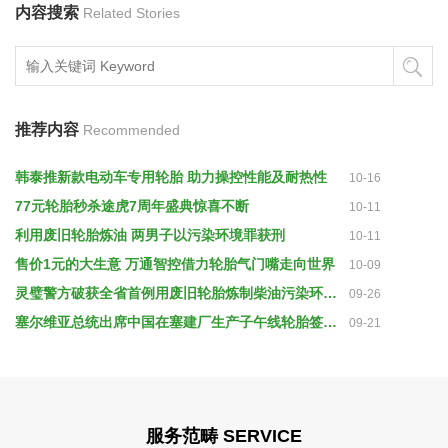
内容搜索
Related Stories
推荐内容
Recommended
韩泰推新款电动车专用轮胎 助力操控性能及耐热性
10-16
77元轮胎秒杀途虎7周年盛典惊喜不断
10-11
利用废旧轮胎炼油 两男子以污染环境罪获刑
10-11
售价1元的大生意 万通智控借力轮胎气门嘴走向世界
10-09
灵璧警方破获全省首例用废旧轮胎炼制柴油污染环境案
09-26
塞尔维亚总统出席中国在塞建厂生产子午线轮胎签约仪式
09-21
服务范畴 SERVICE